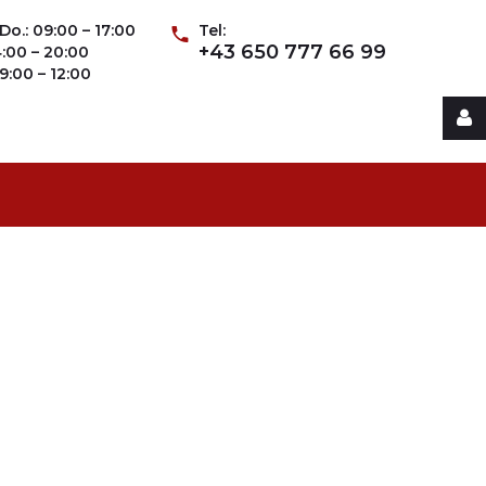
Do.: 09:00 – 17:00
Tel:
+43 650 777 66 99
14:00 – 20:00
09:00 – 12:00
Username
Password
Remember
Me