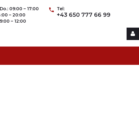
Do.: 09:00 – 17:00
Tel:
+43 650 777 66 99
14:00 – 20:00
09:00 – 12:00
Username
Password
Remember
Me