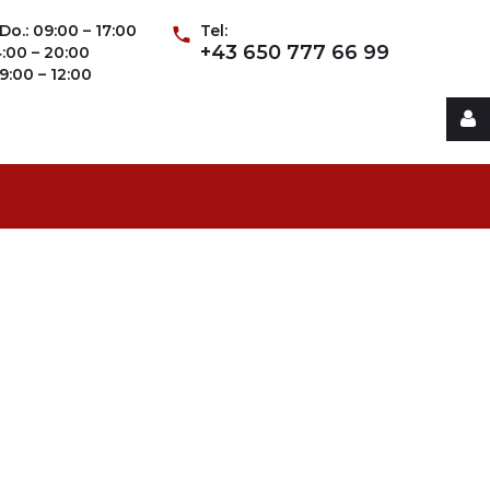
Do.: 09:00 – 17:00
Tel:
+43 650 777 66 99
14:00 – 20:00
09:00 – 12:00
Username
Password
Remember
Me