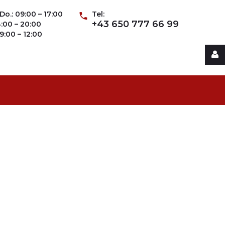
Do.: 09:00 – 17:00
Tel:
+43 650 777 66 99
14:00 – 20:00
09:00 – 12:00
Username
Password
Remember
Me