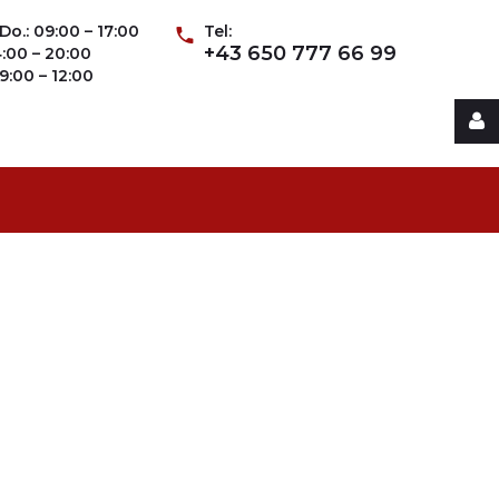
Do.: 09:00 – 17:00
Tel:
+43 650 777 66 99
14:00 – 20:00
09:00 – 12:00
Username
Password
Remember
Me