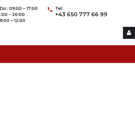
Do.: 09:00 – 17:00
Tel:
+43 650 777 66 99
14:00 – 20:00
09:00 – 12:00
Username
Password
Remember
Me