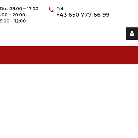
Do.: 09:00 – 17:00
Tel:
+43 650 777 66 99
14:00 – 20:00
09:00 – 12:00
Username
Password
Remember
Me