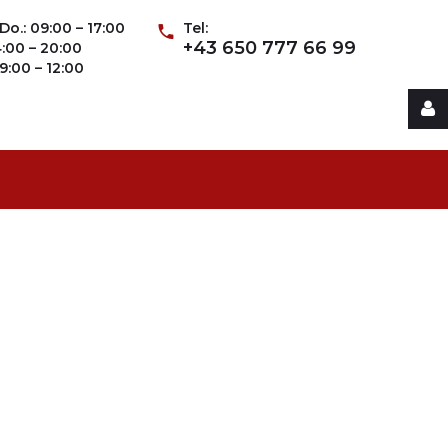
Do.: 09:00 – 17:00
Tel:
+43 650 777 66 99
14:00 – 20:00
09:00 – 12:00
Username
Password
Remember
Me