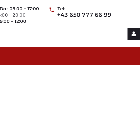
Do.: 09:00 – 17:00
Tel:
+43 650 777 66 99
14:00 – 20:00
09:00 – 12:00
Username
Password
Remember
Me