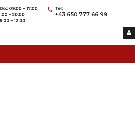
Do.: 09:00 – 17:00
Tel:
+43 650 777 66 99
14:00 – 20:00
09:00 – 12:00
Username
Password
Remember
Me